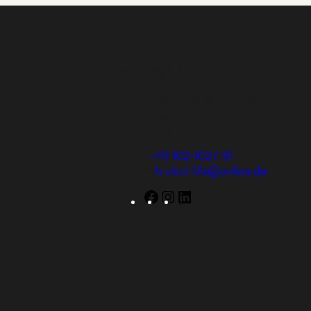
Beratung & Vertrieb
Margit Honold & Jens Platt
Haselweg 4
71131 Jettingen
Mobil:
+49 162-1027181
E-Mail:
h-vital-life@online.de
Facebook
Instagram
LinkedIn