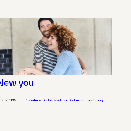
New you
8.05.2025
Abnehmen & Fitness
Darm & Immun
Ernährung