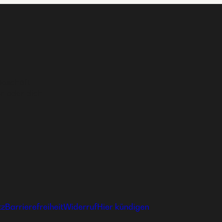
Geschäft
n oder dich
tz
Barrierefreiheit
Widerruf
Hier kündigen