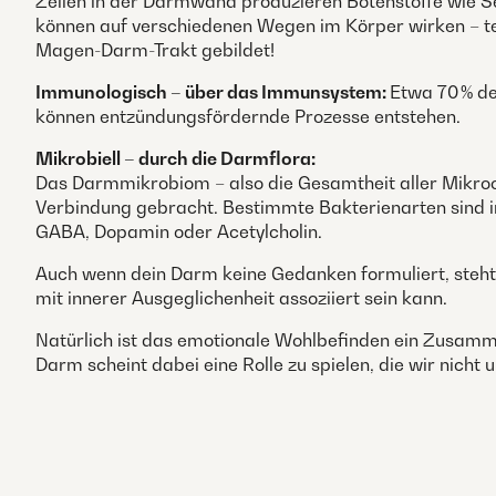
Zellen in der Darmwand produzieren Botenstoffe wie 
können auf verschiedenen Wegen im Körper wirken – te
Magen-Darm-Trakt gebildet!
Immunologisch – über das Immunsystem:
Etwa 70 % de
können entzündungsfördernde Prozesse entstehen.
Mikrobiell – durch die Darmflora:
Das Darmmikrobiom – also die Gesamtheit aller Mikro
Verbindung gebracht. Bestimmte Bakterienarten sind i
GABA, Dopamin oder Acetylcholin.
Auch wenn dein Darm keine Gedanken formuliert, steht
mit innerer Ausgeglichenheit assoziiert sein kann.
Natürlich ist das emotionale Wohlbefinden ein Zusamm
Darm scheint dabei eine Rolle zu spielen, die wir nicht 