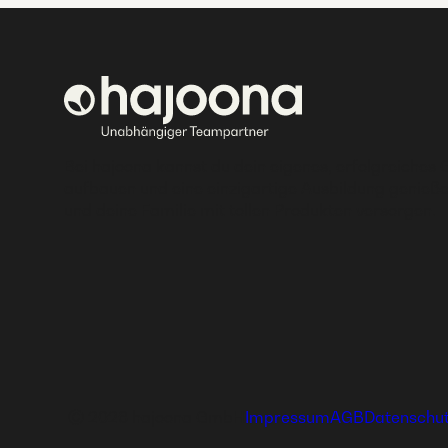
Bei hajoona kannst du dein eigenes, erfolgreiches 
aufbauen und eine einzigartige Ausbildung genieße
und deine Familie mit tollen Produkten versorgen.
Ⓒ 2026 hajoona GmbH
Impressum
AGB
Datenschu