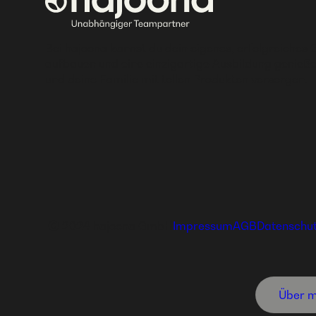
Bei hajoona kannst du dein eigenes, erfolgreiches 
aufbauen und eine einzigartige Ausbildung genieße
und deine Familie mit tollen Produkten versorgen.
Ⓒ 2024 hajoona GmbH
Impressum
AGB
Datenschu
Über m