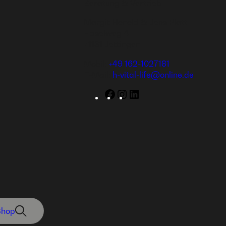
Beratung & Vertrieb
Margit Honold & Jens Platt
Haselweg 4
71131 Jettingen
Mobil:
+49 162-1027181
E-Mail:
h-vital-life@online.de
Facebook
Instagram
LinkedIn
Shop