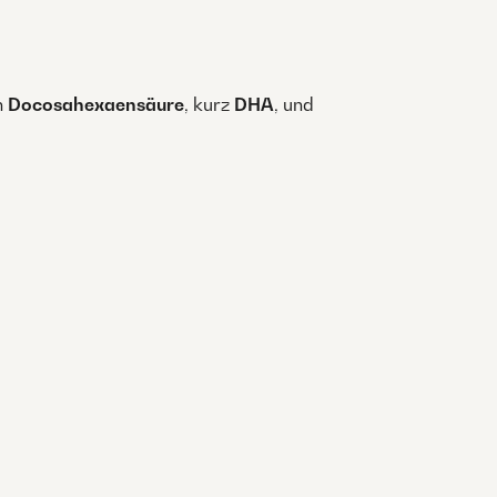
n
Docosahexaensäure
, kurz
DHA
, und