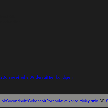
Geschäft
n oder dich
tz
Barrierefreiheit
Widerruf
Hier kündigen
ich
Gesundheit­/Schönheit
Perspektive
Kontakt
Magazin
DE