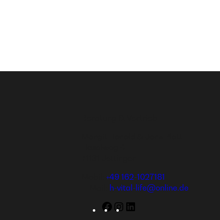
Beratung & Vertrieb
Margit Honold & Jens Platt
Haselweg 4
71131 Jettingen
Mobil:
+49 162-1027181
E-Mail:
h-vital-life@online.de
Facebook
Instagram
LinkedIn